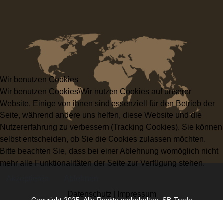
Wir benutzen Cookies
Wir benutzen Cookies\Wir nutzen Cookies auf unserer
Website. Einige von ihnen sind essenziell für den Betrieb der
Seite, während andere uns helfen, diese Website und die
Nutzererfahrung zu verbessern (Tracking Cookies). Sie können
selbst entscheiden, ob Sie die Cookies zulassen möchten.
Bitte beachten Sie, dass bei einer Ablehnung womöglich nicht
mehr alle Funktionalitäten der Seite zur Verfügung stehen.
Akzeptieren
Ablehnen
Datenschutz
|
Impressum
Copyright 2025. Alle Rechte vorbehalten.
SB-Trade
Parkettboden